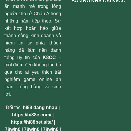
BẢN ĐỒ NHÀ CÁI K8CC
ấn mạnh mẽ trong lòng
người chơi ở Châu Á trong
những năm tiếp theo. Sự
kết hợp hoàn hảo giữa
thành công kinh doanh và
niềm tin từ phía khách
hàng đã làm nên danh
tiếng uy tín của
K8CC
–
một điểm đến không thể bỏ
qua cho ai yêu thích trải
nghiệm game online an
toàn, công bằng và sinh
lời.
Đối tác:
hi88 dang nhap
|
https://hi88c.com/
|
https://hi88bet.site/
|
78win0
|
78win0
|
78win0
|