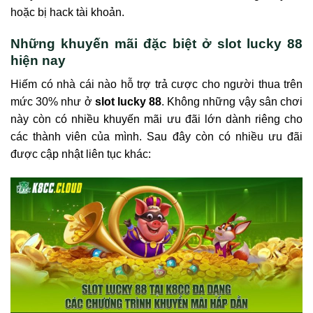
hoặc bị hack tài khoản.
Những khuyến mãi đặc biệt ở slot lucky 88
hiện nay
Hiếm có nhà cái nào hỗ trợ trả cược cho người thua trên
mức 30% như ở
slot lucky 88
. Không những vậy sân chơi
này còn có nhiều khuyến mãi ưu đãi lớn dành riêng cho
các thành viên của mình. Sau đây còn có nhiều ưu đãi
được cập nhật liên tục khác: