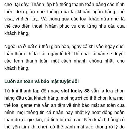
chơi tại đây. Thành lập hệ thống thanh toán bằng các hình
thức đơn giản như thông qua tài khoản ngân hàng, thẻ
visa, ví điện tử,.. Và thông qua các loại khác nữa như là
thẻ cào điện thoại. Nhằm phục vụ cho từng nhu cầu của
khách hàng.
Ngoài ra ở bất cứ thời gian nào, ngay cả khi vào ngày cuối
tuần thậm chí là các ngày lễ tết. Thì nhà cái vẫn sẽ duyệt
các lệnh thanh toán một cách nhanh chóng nhất, cho
khách hàng.
Luôn an toàn và bảo mật tuyệt đối
Từ khi thành lập đến nay,
slot lucky 88
vẫn là lựa chọn
hàng đầu của khách hàng, mọi người có thể chọn lựa mọi
thể loại game mà vẫn an tâm về tính bảo mật an toàn của
mình, mọi thông tin cá nhân hay nhật ký hoạt động hoàn
toàn được giữ kín, có tính bí mật cao. Nên khách hàng có
thể yên tâm khi chơi, có thể tránh mất acc không rõ lý do