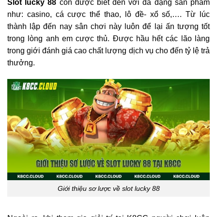
Slot lucky 88
còn được biết đến với đa dạng sản phẩm
như: casino, cá cược thể thao, lô đề- xổ số,…. Từ lúc
thành lập đến nay sân chơi này luôn để lại ấn tượng tốt
trong lòng anh em cược thủ. Được hầu hết các lão làng
trong giới đánh giá cao chất lượng dịch vụ cho đến tỷ lệ trả
thưởng.
Giới thiệu sơ lược về slot lucky 88