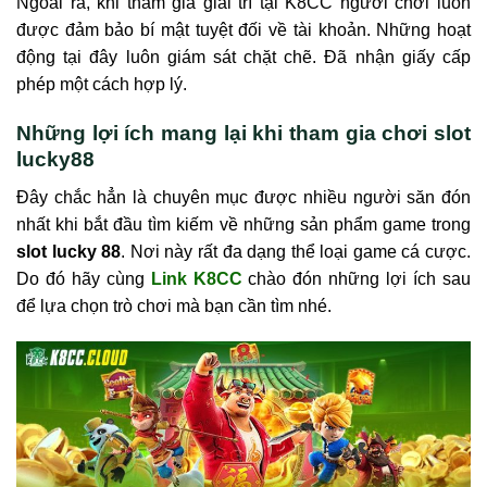
Ngoài ra, khi tham gia giải trí tại K8CC người chơi luôn
được đảm bảo bí mật tuyệt đối về tài khoản. Những hoạt
động tại đây luôn giám sát chặt chẽ. Đã nhận giấy cấp
phép một cách hợp lý.
Những lợi ích mang lại khi tham gia chơi slot
lucky88
Đây chắc hẳn là chuyên mục được nhiều người săn đón
nhất khi bắt đầu tìm kiếm về những sản phẩm game trong
slot lucky 88
. Nơi này rất đa dạng thể loại game cá cược.
Do đó hãy cùng
Link K8CC
chào đón những lợi ích sau
để lựa chọn trò chơi mà bạn cần tìm nhé.