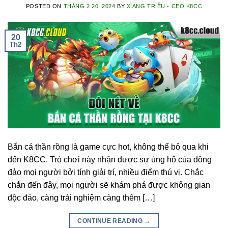
POSTED ON
THÁNG 2 20, 2024
BY
XIANG TRIỀU - CEO K8CC
20
Th2
Bắn cá thần rồng là game cực hot, không thể bỏ qua khi
đến K8CC. Trò chơi này nhận được sự ủng hộ của đông
đảo mọi người bởi tính giải trí, nhiều điểm thú vị. Chắc
chắn đến đây, mọi người sẽ khám phá được không gian
độc đáo, càng trải nghiệm càng thêm […]
CONTINUE READING
→