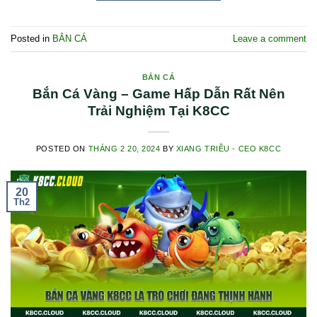
Posted in
BẮN CÁ
Leave a comment
BẮN CÁ
Bắn Cá Vàng – Game Hấp Dẫn Rất Nên
Trải Nghiệm Tại K8CC
POSTED ON
THÁNG 2 20, 2024
BY
XIANG TRIỀU - CEO K8CC
20
Th2