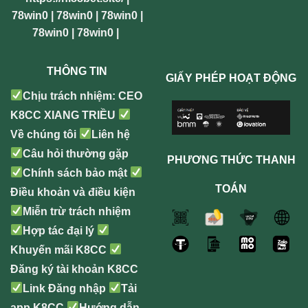
78win0
|
78win0
|
78win0
|
78win0
|
78win0
|
THÔNG TIN
GIẤY PHÉP HOẠT ĐỘNG
Chịu trách nhiệm:
CEO
K8CC XIANG TRIỀU
Về chúng tôi
Liên hệ
Câu hỏi thường gặp
PHƯƠNG THỨC THANH
Chính sách bảo mật
TOÁN
Điều khoản và điều kiện
Miễn trừ trách nhiệm
Hợp tác đại lý
Khuyến mãi K8CC
Đăng ký tài khoản K8CC
Link Đăng nhập
Tải
app K8CC
Hướng dẫn