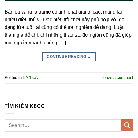
Bắn cá vàng là game có tính chất giải trí cao, mang lại
nhiều điều thú vị. Đặc biệt, trò chơi này phù hợp với đa
dạng lứa tuổi, ai cũng có thể trải nghiệm dễ dàng. Luật
tham gia dễ chỉ, chỉ những thao tác đơn giản cũng đã giúp
mọi người nhanh chóng […]
CONTINUE READING
→
Posted in
BẮN CÁ
Leave a comment
TÌM KIẾM K8CC